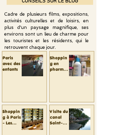
CONSEILS SUR LE BLOG
Cadre de plusieurs films, expositions,
activités culturelles et de loisirs, en
plus d'un paysage magnifique, ses
environs sont un lieu de charme pour
les touristes et les résidents, qui le
retrouvent chaque jour.
Paris
Shoppin
avec des
g en
enfants
pharmac
ie à Paris
Shoppin
Visite du
g à Paris
canal
- Les
Saint-
incontou
Martin
rnables