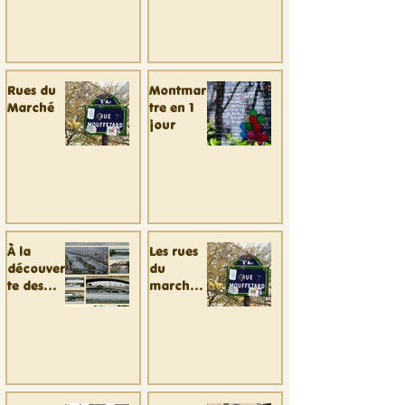
Rues du
Montmar
Marché
tre en 1
jour
À la
Les rues
découver
du
te des
marché
ponts de
à Paris
Paris