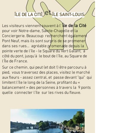
et
ÎLE DE LA CITÉ
ÎLE SAINT-LOUIS
Île de la Cité
Les visiteurs viennent souvent à l'
pour voir Notre-dame, Sainte-Chapelle et la
Conciergerie. Beaucoup recherchent également
Pont Neuf, mais ils sont surpris de se promener
dans ses rues... agréable promenade depuis la
pointe verte de l'île - le Square du Vert Galant, à
côté du pont, jusqu'à le bout de l'île, au Square de
l'Île de France.
Sur ce chemin, qui peut (et doit !) être parcouru à
pied, vous traversez des places, visitez le marché
aux fleurs - assez central, et passe devant "qui" qui
limitent l'île le long de la Seine, profitant du «
balancement » des personnes à travers la 9 ponts
quelle connecter l'île sur les rives du fleuve.