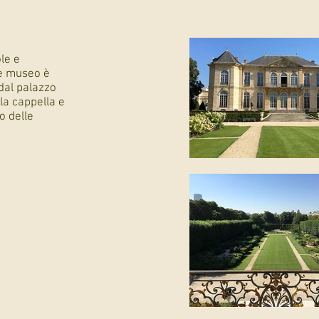
le e
e museo è
dal palazzo
lla cappella e
o delle