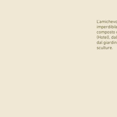
L'amichevo
imperdibil
composto 
(Hotel), da
dal giardin
sculture.