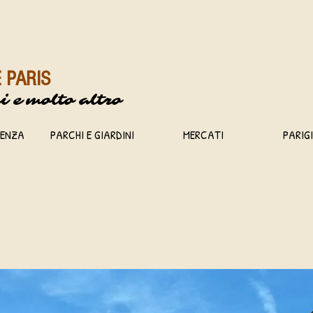
 PARIS
i e
molto altro
DENZA
PARCHI E GIARDINI
MERCATI
PARIG