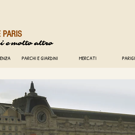
 PARIS
i e
molto altro
DENZA
PARCHI E GIARDINI
MERCATI
PARIG