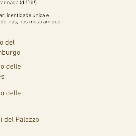
nada (difícil!).
r: identidade única e
modernas, nos mostram que
o del
mburgo
o delle
es
o delle
i del Palazzo