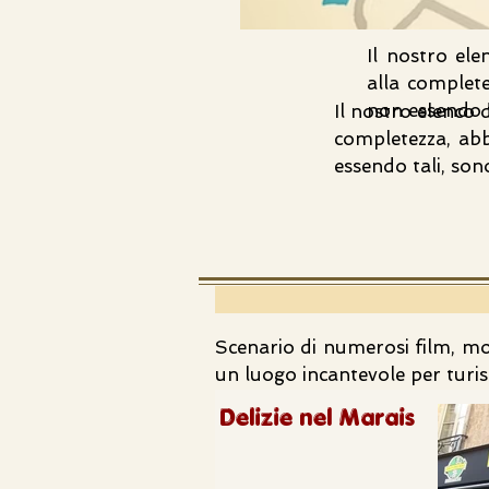
Il nostro ele
alla complete
non essendo t
Il nostro elenco d
completezza, abb
essendo tali, son
Scenario di numerosi film, most
un luogo incantevole per turist
Delizie nel Marais