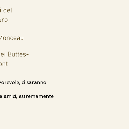
i del
ero
Monceau
ei Buttes-
ont
vorevole, ci saranno.
rare amici, estremamente