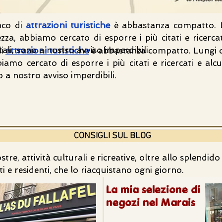
attrazioni turistiche
nco di
è abbastanza compatto. 
zza, abbiamo cercato di esporre i più citati e ricercat
ali, sono a nostro avviso imperdibili.
attrazioni turistiche
i
è abbastanza compatto. Lungi d
iamo cercato di esporre i più citati e ricercati e alc
o a nostro avviso imperdibili.
CONSIGLI SUL BLOG
re, attività culturali e ricreative, oltre allo splendid
i e residenti, che lo riacquistano ogni giorno.
La mia selezione di
negozi nel Marais