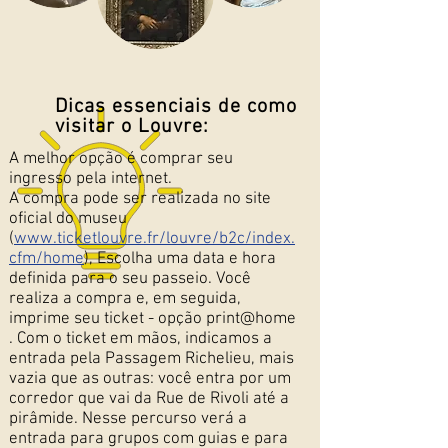
Dicas essenciais de como
visitar o Louvre:
A melhor opção é comprar seu
ingresso pela internet.
A
compra pode ser realizada no site
oficial do museu
(
www.ticketlouvre.fr/louvre/b2c/index.
cfm/home
), Escolha uma data e hora
definida para o seu passeio. Você
realiza a compra e, em seguida
,
imprime seu ticket - opção print@home
. Com o ticket em mãos, indicamos a
entrada pela
Passagem Richelieu, mais
vazia que as outras: você entra por um
corredor que vai da Rue de Rivoli até a
pirâmide. Nesse percurso verá a
entrada para grupos com guias e para